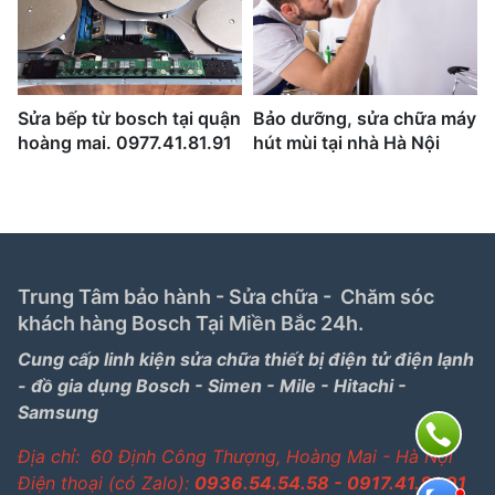
Sửa bếp từ bosch tại quận
Bảo dưỡng, sửa chữa máy
hoàng mai. 0977.41.81.91
hút mùi tại nhà Hà Nội
Trung Tâm bảo hành - Sửa chữa - Chăm sóc
khách hàng Bosch Tại Miền Bắc 24h.
Cung cấp linh kiện sửa chữa thiết bị điện tử điện lạnh
- đồ gia dụng Bosch - Simen - Mile - Hitachi -
Samsung
Địa chỉ: 60 Định Công Thượng, Hoàng Mai - Hà Nội
Điện thoại (có Zalo):
0936.54.54.58 - 0917.41.81.91